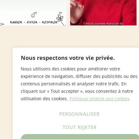
Accompagnement bienveillant pour trier,
Nous respectons votre vie privée.
désencombrer et organiser vos espaces de
Nous utilisons des cookies pour améliorer votre
vie ou de travail.
expérience de navigation, diffuser des publicités ou des
Cécile Atanazio
contenus personnalisés et analyser notre trafic. En
Alsace - Bas-Rhin
cliquant sur « Tout accepter », vous consentez à notre
contact@cefacile.fr
utilisation des cookies.
Politique relative aux cookies
Du lundi au vendredi de 10h à 17h
PERSONNALISER
TOUT REJETER