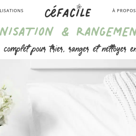
LISATIONS
À PROPO
ANISATION & RANGEME
complet pour trier, ranger et nettoyer e