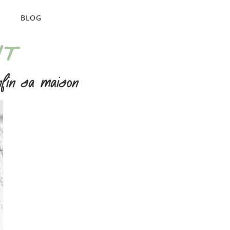
S
BLOG
NT
nfin sa maison